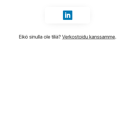
Kirjaudu sisään tunnuksilla Li
Eikö sinulla ole tiliä?
Verkostoidu kanssamme
.