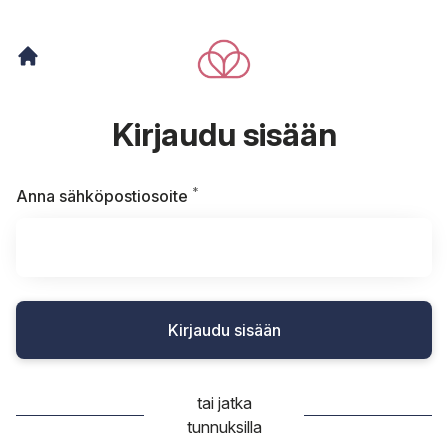
Kirjaudu sisään
*
Vaaditaan
Anna sähköpostiosoite
Kirjaudu sisään
tai jatka
tunnuksilla